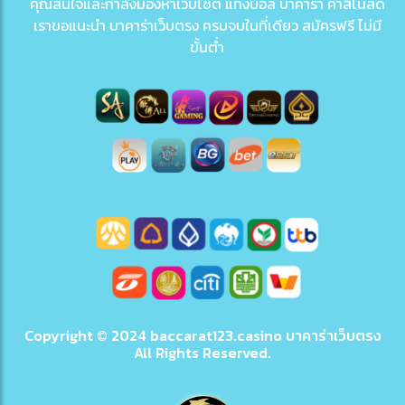
คุณสนใจและกำลังมองหาเว็บไซต์ แทงบอล บาคาร่า คาสิโนสด
เราขอแนะนำ บาคาร่าเว็บตรง ครบจบในที่เดียว สมัครฟรี ไม่มี
ขั้นต่ำ
Copyright © 2024
baccarat123.casino
บาคาร่าเว็บตรง
All Rights Reserved.